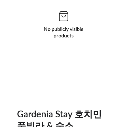
No publicly visible
products
Gardenia Stay 호치민 
풀빌라 & 숙소