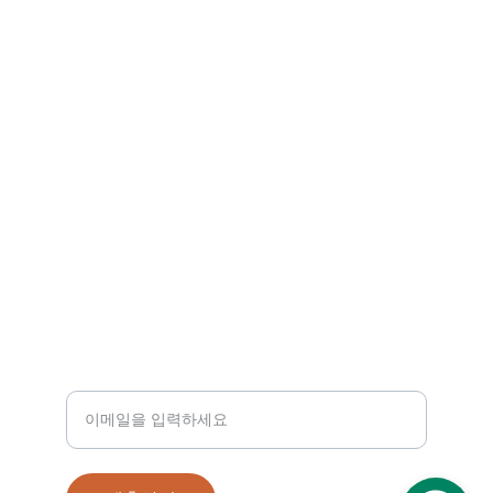
Gardenia Stay는 호치민 풀빌라, 에어비앤비, 
한달 살기 숙소까지 다양한 옵션을 제공합니다.
프라이빗 수영장, 당구장, 노래방 등 특별한 시
설과 함께 잊지 못할 휴가를 경험해 보세요.
비전
booking@gardeniastay.vn
078.528.6328
+84-
연락처
이메일 주소 입력